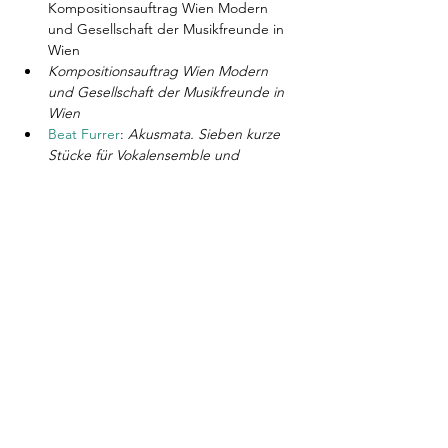
Kompositionsauftrag Wien Modern 
und Gesellschaft der Musikfreunde in 
Wien
Kompositionsauftrag Wien Modern 
und Gesellschaft der Musikfreunde in 
Wien
Beat Furrer
: 
Akusmata. Sieben kurze 
Stücke für Vokalensemble und 
Instrumente nach Fragmenten von 
Pythagoras
 (2020) - 20'
Show More
Share this
event