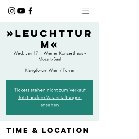
»Leuchttur
m«
Wed, Jan 17
  |  
Wiener Konzerthaus -
Mozart-Saal
Klangforum Wien / Furrer
Tickets stehen nicht zum Verkauf
Jetzt andere Veranstaltungen
ansehen
Time & Location