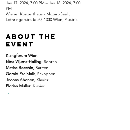
Jan 17, 2024, 7:00 PM – Jan 18, 2024, 7:00
PM
Wiener Konzerthaus - Mozart-Saal ,
Lothringerstraße 20, 1030 Wien, Austria
About the
event
Klangforum Wien
Elīna Viļuma-Helling
, Sopran
Matias Bocchio
, Bariton
Gerald Preinfalk
, Saxophon
Joonas Ahonen
, Klavier
Florian Müller
, Klavier
Show More
Share this