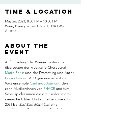
Time & Location
May 26, 2023, 8:30 PM – 10:00 PM
Wien, Baumgartner Höhe 1, 1140 Wien,
Austria
About the
event
Auf Einladung der Wiener Festwochen 
übersetzen der kroatische Choreograf 
Matija Ferlin
 und der Dramaturg und Autor 
Goran Ferčec 
 2023 gemeinsam mit dem 
Vokalensemble 
Cantando Admont
, den 
zehn Musiker:innen von 
PHACE
 und fünf 
Schauspieler:innen die drei Lieder in drei 
szenische Bilder. Und schreiben, wie schon 
2021 bei 
Sad Sam Matthäus
, eine 
autofiktionale Erzählung ins Geschehen ein. 