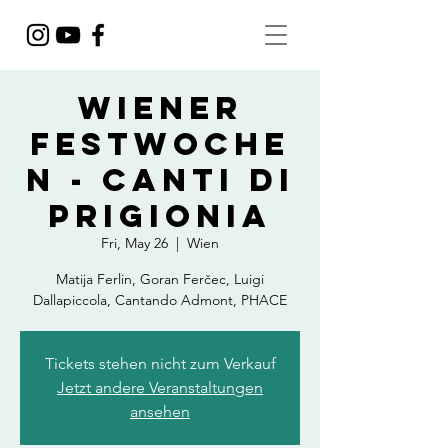
WIENER
FESTWOCHE
N - CANTI DI
PRIGIONIA
Fri, May 26
  |  
Wien
Matija Ferlin, Goran Ferčec, Luigi
Dallapiccola, Cantando Admont, PHACE
Tickets stehen nicht zum Verkauf
Jetzt andere Veranstaltungen
ansehen