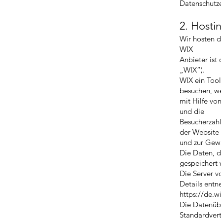
Datenschutze
2. Hosti
Wir hosten d
WIX
Anbieter ist
„WIX“).
WIX ein Too
besuchen, w
mit Hilfe vo
und die
Besucherzahl
der Website
und zur Gewä
Die Daten, d
gespeichert
Die Server v
Details entn
https://de.w
Die Datenübe
Standardvert