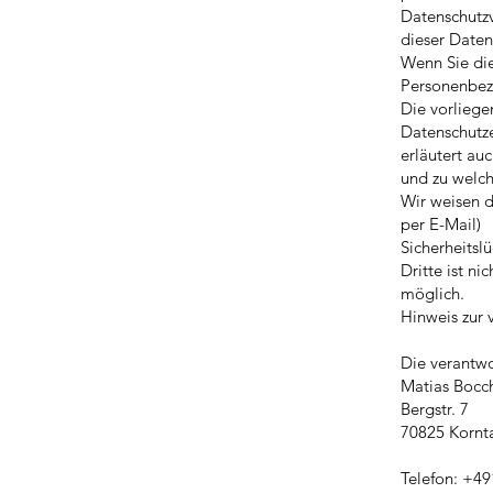
Datenschutzv
dieser Daten
Wenn Sie di
Personenbezo
Die vorlieg
Datenschutze
erläutert auc
und zu welc
Wir weisen d
per E-Mail)
Sicherheitsl
Dritte ist nic
möglich.
Hinweis zur 
Die verantwo
Matias Bocc
Bergstr. 7
70825 Kornt
Telefon: +4