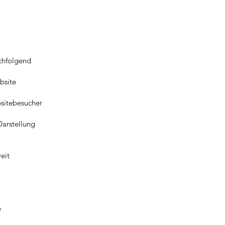
achfolgend
bsite
bsitebesucher
Darstellung
eit
e