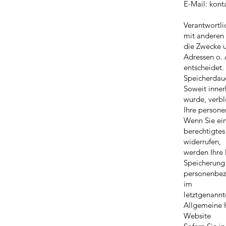
E-Mail:
kont
Verantwortli
mit anderen
die Zwecke u
Adressen o. 
entscheidet.
Speicherdau
Soweit inner
wurde, verbl
Ihre persone
Wenn Sie ei
berechtigtes
widerrufen,
werden Ihre 
Speicherung 
personenbezo
im
letztgenannt
Allgemeine H
Website