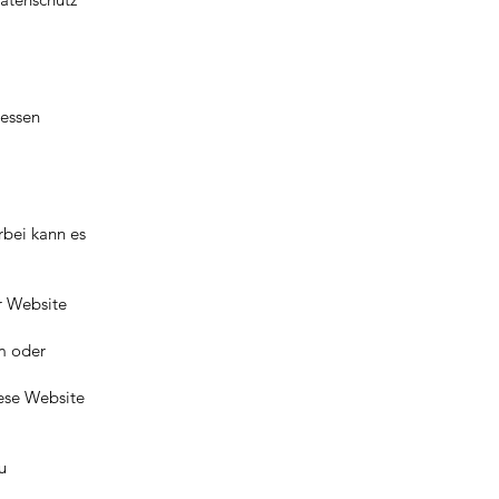
Dessen
rbei kann es
r Website
em oder
iese Website
u