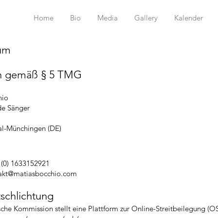
Home
Bio
Media
Gallery
Kalender
um
 gemäß § 5 TMG
hio
de Sänger
al-Münchingen (DE)
 (0) 1633152921
akt@matiasbocchio.com
tschlichtung
che Kommission stellt eine Plattform zur Online-Streitbeilegung (OS