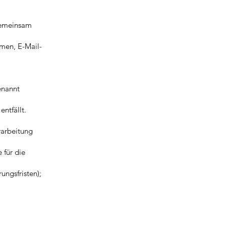
 gemeinsam
men, E-Mail-
enannt
ntfällt.
rarbeitung
 für die
ungsfristen);