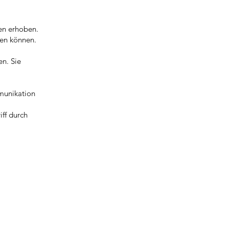
en erhoben.
den können.
en. Sie
mmunikation
iff durch