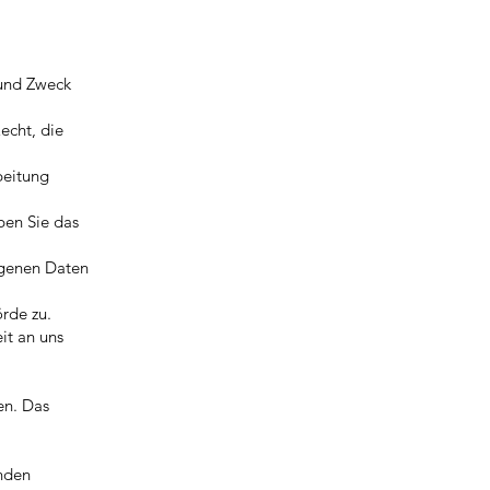
 und Zweck
echt, die
beitung
ben Sie das
ogenen Daten
rde zu.
it an uns
en. Das
enden