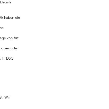
Details
Wir haben ein
ine
lage von Art.
ookies oder
des TTDSG
st. Wir