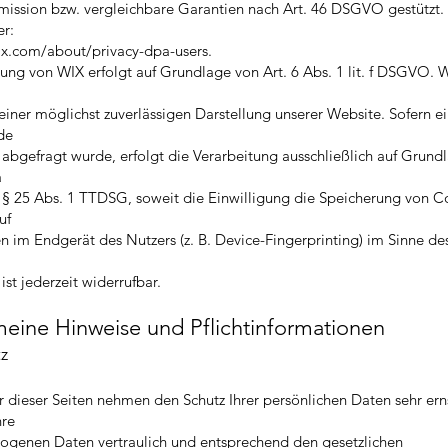
ssion bzw. vergleichbare Garantien nach Art. 46 DSGVO gestützt. 
er:
ix.com/about/privacy-dpa-users.
ng von WIX erfolgt auf Grundlage von Art. 6 Abs. 1 lit. f DSGVO. 
 einer möglichst zuverlässigen Darstellung unserer Website. Sofern e
de
 abgefragt wurde, erfolgt die Verarbeitung ausschließlich auf Grund
a
 25 Abs. 1 TTDSG, soweit die Einwilligung die Speicherung von C
uf
n im Endgerät des Nutzers (z. B. Device-Fingerprinting) im Sinne 
ist jederzeit widerrufbar.
meine Hinweise und Pflichtinformationen
z
r dieser Seiten nehmen den Schutz Ihrer persönlichen Daten sehr ern
hre
ogenen Daten vertraulich und entsprechend den gesetzlichen