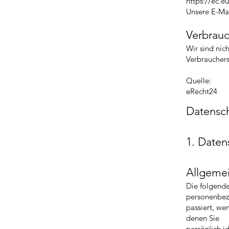
https://ec.e
Unsere E-Mai
Verbrauc
Wir sind nich
Verbrauchers
Quelle:
eRecht24
Datensch
1. Daten
Allgeme
Die folgende
personenbe
passiert, we
denen Sie
persönlich i