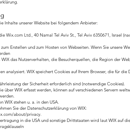
rklärung.
ng
ie Inhalte unserer Website bei folgendem Anbieter:
 die Wix.com Ltd., 40 Namal Tel Aviv St., Tel Aviv 6350671, Israel (n
l zum Erstellen und zum Hosten von Webseiten. Wenn Sie unsere We
erden
n WIX das Nutzerverhalten, die Besucherquellen, die Region der We
en analysiert. WIX speichert Cookies auf Ihrem Browser, die für die 
hrleistung der Sicherheit erforderlich sind (notwendige Cookies).
ie über WIX erfasst werden, können auf verschiedenen Servern weltw
 werden.
on WIX stehen u. a. in den USA.
ehmen Sie der Datenschutzerklärung von WIX:
ix.com/about/privacy.
rtragung in die USA und sonstige Drittstaaten wird laut WIX auf di
ragsklauseln