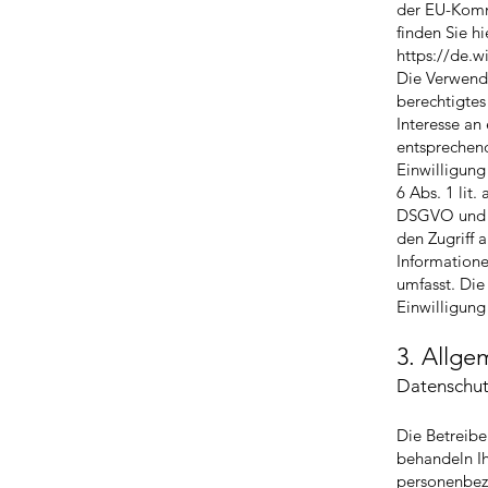
der EU-Kommi
finden Sie hi
https://de.w
Die Verwendu
berechtigtes
Interesse an
entsprechen
Einwilligung
6 Abs. 1 lit. 
DSGVO und §
den Zugriff a
Informatione
umfasst. Die
Einwilligung 
3. Allge
Datenschut
Die Betreibe
behandeln I
personenbez