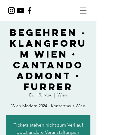
Begehren -
Klangforu
m Wien ·
Cantando
Admont ·
Furrer
Di., 19. Nov.
  |  
Wien
Wien Modern 2024 - Konzerthaus Wien
Tickets stehen nicht zum Verkauf
Jetzt andere Veranstaltungen