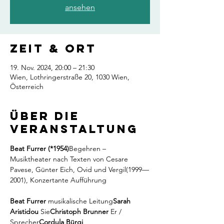
ansehen
Zeit & Ort
19. Nov. 2024, 20:00 – 21:30
Wien, Lothringerstraße 20, 1030 Wien,
Österreich
Über die
Veranstaltung
Beat Furrer (*1954)
Begehren – 
Musiktheater nach Texten von Cesare 
Pavese, Günter Eich, Ovid und Vergil(1999—
2001), Konzertante Aufführung
Beat Furrer 
musikalische Leitung
Sarah 
Aristidou 
Sie
Christoph Brunner 
Er / 
Sprecher
Cordula Bürgi 