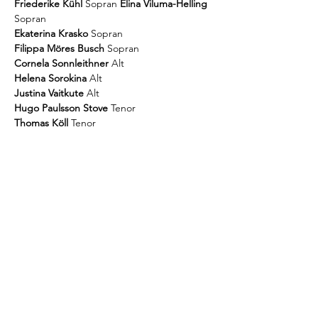
Friederike Kühl 
Sopran
Elina Viluma-Helling
Ekaterina Krasko
Filippa Möres Busch
Cornela Sonnleithner
Helena Sorokina 
Justina Vaitkute
Hugo Paulsson Stove 
Thomas Köll
Matias Bocchi
Harald Hieronymus
Hein
Gerd Kenda
Juan Pablo Trad Hasbun
Cordula Bürgi
 Musikalische Leitung
Diese
Veranstaltung
teilen