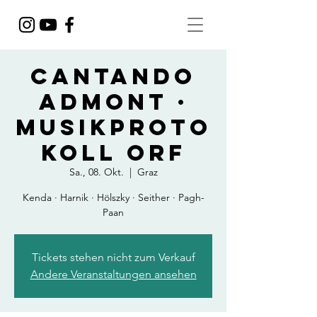
Cantando
Admont ·
Musikproto
koll ORF
Sa., 08. Okt.
  |  
Graz
Kenda · Harnik · Hölszky · Seither · Pagh-
Paan
Tickets stehen nicht zum Verkauf
Andere Veranstaltungen ansehen