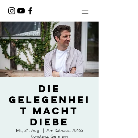
Die
Gelegenhei
t macht
Diebe
Mi., 24. Aug.
  |  
Am Rathaus, 78465
Konstanz, Germany